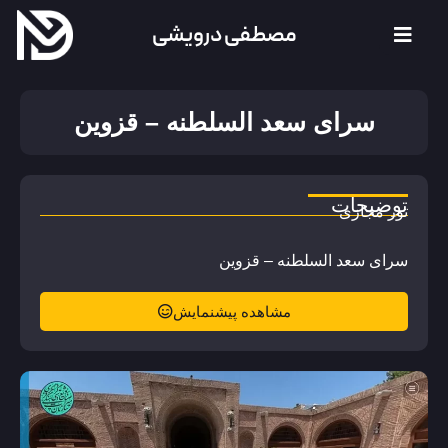
مصطفی درویشی
سرای سعد السلطنه – قزوین
توضیحات
تور مجازی
سرای سعد السلطنه – قزوین
مشاهده پیشنمایش